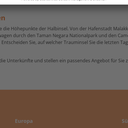
en
ie die Höhepunkte der Halbinsel. Von der Hafenstadt Malakk
wagen durch den Taman Negara Nationalpark und den Came
 Entscheiden Sie, auf welcher Trauminsel Sie die letzten T
die Unterkünfte und stellen ein passendes Angebot für Sie 
Europa
Sü