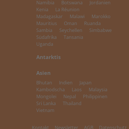
Namibia
Botswana
Jordanien
Kenia
La Réunion
Madagaskar
Malawi
Marokko
Mauritius
Oman
Ruanda
Sambia
Seychellen
Simbabwe
Südafrika
Tansania
Uganda
Antarktis
Asien
Bhutan
Indien
Japan
Kambodscha
Laos
Malaysia
Mongolei
Nepal
Philippinen
Sri Lanka
Thailand
Vietnam
Kontakt
Newsletter
AGB
Datenschutz