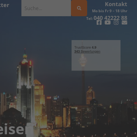
Kontakt
ter
Mo bis Fr 9 – 18 Uhr
040 42222 88
Tel:
eisen