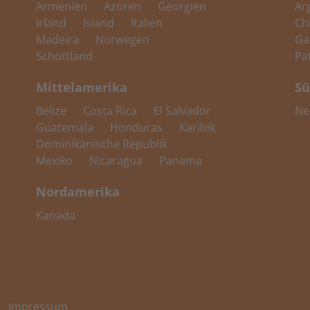
Armenien
Azoren
Georgien
Ar
Irland
Island
Italien
Ch
Madeira
Norwegen
Ga
Schottland
Pa
Mittelamerika
Sü
Belize
Costa Rica
El Salvador
Ne
Guatemala
Honduras
Karibik
Dominikanische Republik
Mexiko
Nicaragua
Panama
Nordamerika
Kanada
Impressum