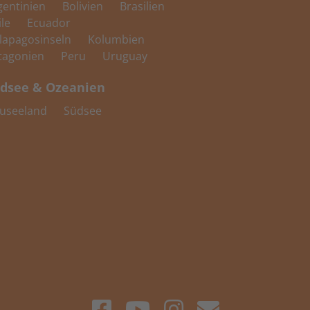
gentinien
Bolivien
Brasilien
ile
Ecuador
lapagosinseln
Kolumbien
tagonien
Peru
Uruguay
dsee & Ozeanien
useeland
Südsee