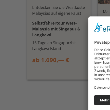
Entdecken Sie die Westküste
Mal
Malaysias auf eigene Faust
von
Selbstfahrertour West-
Ost
Malaysia mit Singapur &
Sel
Langkawi
Mal
16 Tage ab Singapur/bis
Isl
Langkawi Island
14 
ab 1.690,— €
Kua
ab