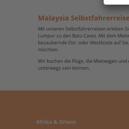
Malaysia Selbstfahrerreis
Mit unseren Selbstfahrerreisen erleben S
Lumpur zu den Batu Caves. Mit dem Miet
bezaubernde Ost- oder Westküste auf Sie.
möchten.
Wir buchen die Flüge, die Mietwagen und 
unterwegs sein können.
Afrika & Orient