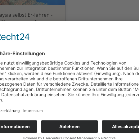
aysia selbst Er-fahren -
 Singapore an die
küste
bstfahrertour West-
aysia mit Perhentian
and | Sommerreise
Tage ab Singapore/bis
la Lumpur
 1.875,— €