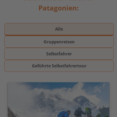
powered by
Usercentrics Consent
Patagonien:
Management Platform
&
eRecht24
Alle
Gruppenreisen
Selbstfahrer
Geführte Selbstfahrertour