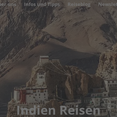
ber uns
Infos und Tipps
Reiseblog
Newslet
Indien Reisen