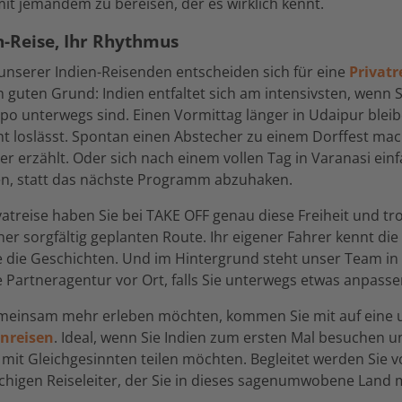
 mit jemandem zu bereisen, der es wirklich kennt.
n-Reise, Ihr Rhythmus
unserer Indien-Reisenden entscheiden sich für eine
Privatr
n guten Grund: Indien entfaltet sich am intensivsten, wenn S
o unterwegs sind. Einen Vormittag länger in Udaipur bleibe
cht loslässt. Spontan einen Abstecher zu einem Dorffest ma
er erzählt. Oder sich nach einem vollen Tag in Varanasi einf
n, statt das nächste Programm abzuhaken.
ivatreise haben Sie bei TAKE OFF genau diese Freiheit und t
ner sorgfältig geplanten Route. Ihr eigener Fahrer kennt die
e die Geschichten. Und im Hintergrund steht unser Team i
 Partneragentur vor Ort, falls Sie unterwegs etwas anpass
meinsam mehr erleben möchten, kommen Sie mit auf eine 
nreisen
. Ideal, wenn Sie Indien zum ersten Mal besuchen u
mit Gleichgesinnten teilen möchten. Begleitet werden Sie 
higen Reiseleiter, der Sie in dieses sagenumwobene Land 