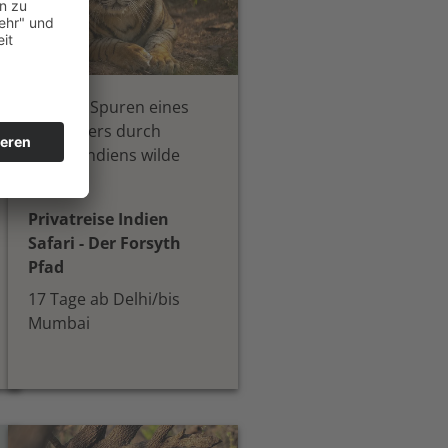
Auf den Spuren eines
Entdeckers durch
Zentralindiens wilde
Seele
Privatreise Indien
Safari - Der Forsyth
Pfad
17 Tage ab Delhi/bis
Mumbai