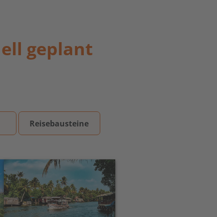
ell geplant
n
Reisebausteine