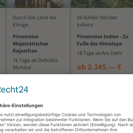
Durch das Land der
Im kühlen Norden
Könige
Indiens
Privatreise
Privatreise Indien - Zu
Majestätisches
Fuße des Himalaya
Rajasthan
18 Tage ab/bis Delhi
16 Tage ab Delhi/bis
ab 2.345,— €
Mumbai
ab 2.325,— €