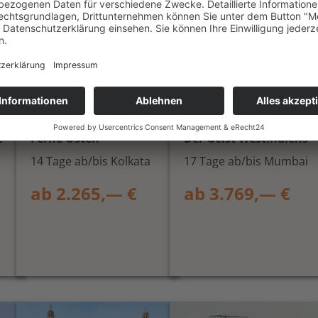
Von den Bengalen bis
Zwischen Palästen und
nach Sikkim
Salzwüste
Privatreise Indien - Der
Privatreise Gujarat -
e
Ferne Osten
Der Geist Westindiens
14 Tage ab/bis Kolkata
17 Tage ab/bis Mumbai
ab 2.265,— €
ab 3.769,— €