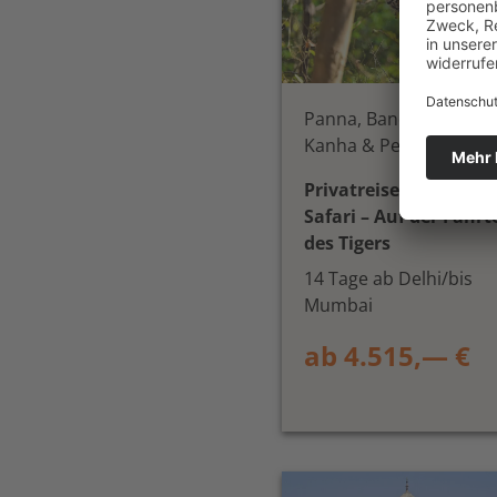
Panna, Bandhavgarh,
Kanha & Pench
Privatreise Indien
Safari – Auf der Fährt
des Tigers
14 Tage ab Delhi/bis
Mumbai
ab 4.515,— €