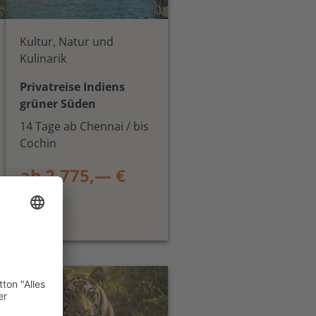
Kultur, Natur und
Kulinarik
Privatreise Indiens
grüner Süden
14 Tage ab Chennai / bis
Cochin
ab 2.775,— €