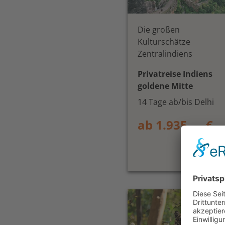
Die großen
Kulturschätze
Zentralindiens
Privatreise Indiens
goldene Mitte
14 Tage ab/bis Delhi
ab 1.935,— €