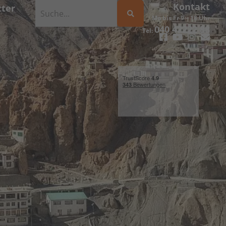
Kontakt
ter
Mo bis Fr 9 – 18 Uhr
040 42222 88
Tel: