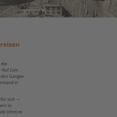
dreisen
 die
r Ruf zum
 den Ganges
nstand in
 für sich —
ern in
lb lohnt es