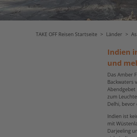
TAKE OFF Reisen Startseite
Länder
As
Indien i
und me
Das Amber Fo
Backwaters v
Abendgebet 
zum Leuchte
Delhi, bevor
Indien ist ke
mit Wüstenla
Darjeeling u