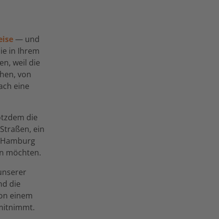
eise
— und
ie in Ihrem
n, weil die
chen, von
ach eine
rotzdem die
 Straßen, ein
n Hamburg
en möchten.
unserer
nd die
von einem
mitnimmt.