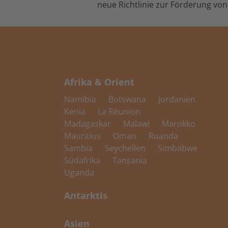
neue Richtlinie zur Förderung vo
Afrika & Orient
Namibia
Botswana
Jordanien
Kenia
La Réunion
Madagaskar
Malawi
Marokko
Mauritius
Oman
Ruanda
Sambia
Seychellen
Simbabwe
Südafrika
Tansania
Uganda
Antarktis
Asien