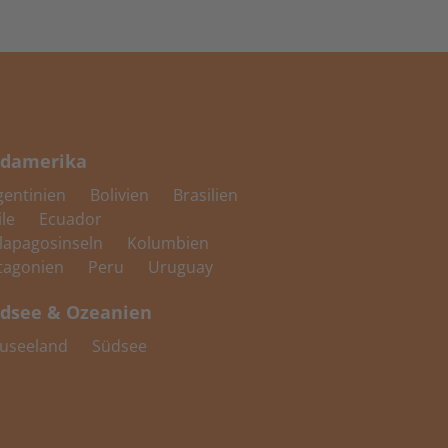
damerika
gentinien
Bolivien
Brasilien
ile
Ecuador
lapagosinseln
Kolumbien
tagonien
Peru
Uruguay
dsee & Ozeanien
useeland
Südsee