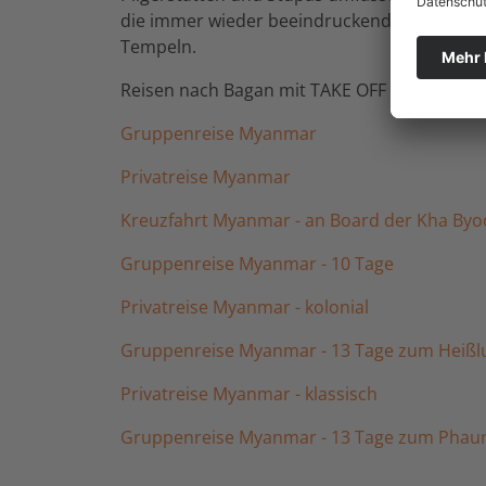
die immer wieder beeindruckende Aussicht 
Tempeln.
Reisen nach Bagan mit TAKE OFF Reisen
Gruppenreise Myanmar
Privatreise Myanmar
Kreuzfahrt Myanmar - an Board der Kha By
Gruppenreise Myanmar - 10 Tage
Privatreise Myanmar - kolonial
Gruppenreise Myanmar - 13 Tage zum Heißlu
Privatreise Myanmar - klassisch
Gruppenreise Myanmar - 13 Tage zum Phau