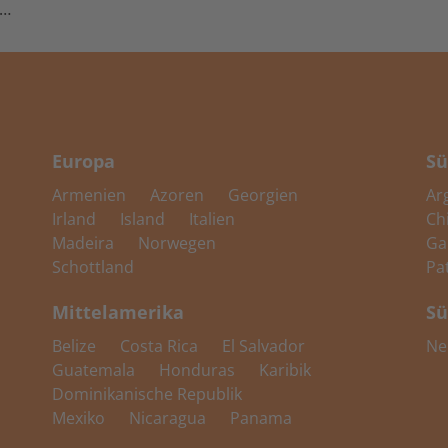
n…
Europa
Sü
Armenien
Azoren
Georgien
Ar
Irland
Island
Italien
Ch
Madeira
Norwegen
Ga
Schottland
Pa
Mittelamerika
Sü
Belize
Costa Rica
El Salvador
Ne
Guatemala
Honduras
Karibik
Dominikanische Republik
Mexiko
Nicaragua
Panama