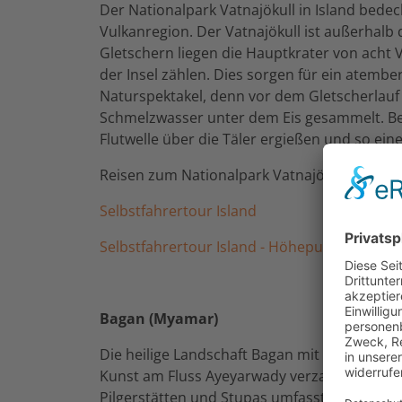
Der Nationalpark Vatnajökull in Island bedec
Vulkanregion. Der Vatnajökull ist außerhalb 
Gletschern liegen die Hauptkrater von acht 
der Insel zählen. Dies sorgen für ein atem
Naturspektakel, denn vor dem Gletscherlauf 
Schmelzwasser unter dem Eis gesammelt. Bei
Flutwelle über die Täler ergießen und so e
Reisen zum Nationalpark Vatnajökull mit TA
Selbstfahrertour Island
Selbstfahrertour Island - Höhepunkte
Bagan (Myamar)
Die heilige Landschaft Bagan mit einer ungla
Kunst am Fluss Ayeyarwady verzaubert. Acht 
Pilgerstätten und Stupas umfasst die Stätte.