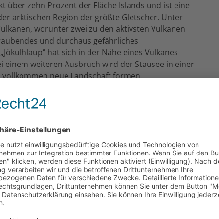
kt über zehn Prozent der Fläche Islands und ist eine
der arktischen Region der größte Gletscher. Unter
Vulkanen, worunter zwei zu den aktivsten Vulkanen
beraubendes und durchaus gefährliches
„Jökulhlaup“ hat sich in der Nähe eines Vulkanes
 einem weiteren Ausbruch wird der Stausee in einer
ine vollkommen neue Landschaft formen.
KE OFF Reisen
ublichen Vielfalt buddhistischer Architektur und
Teilgebiete mit vielen Klöstern, Tempeln,
 Einzigartig in Bagan ist die Menge der Bauwerke und