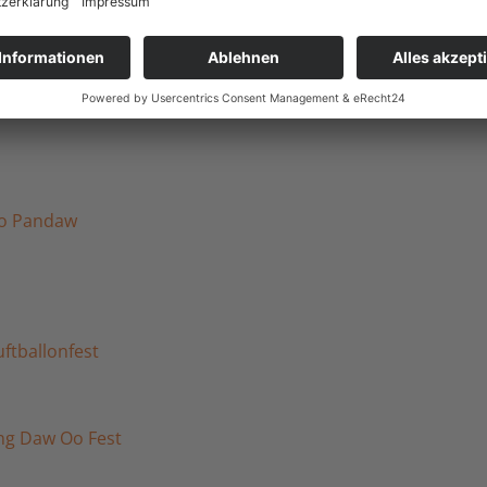
über die Ebene mit den über 2000 noch erhaltenen
oo Pandaw
ftballonfest
ng Daw Oo Fest