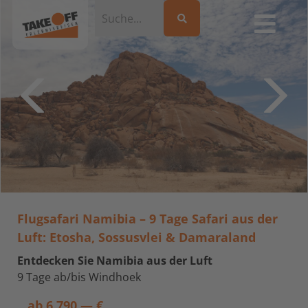
Flugsafari Namibia – 9 Tage Safari aus der
Luft: Etosha, Sossusvlei & Damaraland
Entdecken Sie Namibia aus der Luft
9 Tage ab/bis Windhoek
ab
6.790,— €