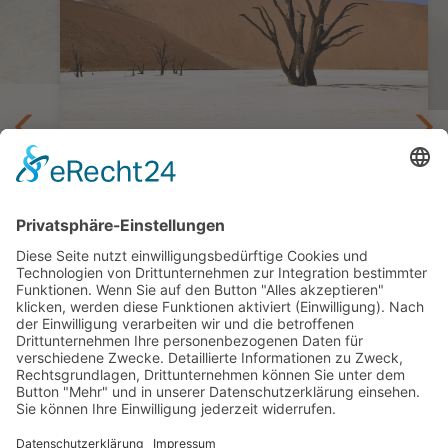
Höhepunkte in 2 Wochen
besi
bis
Selbstfahrertour Namibias Höhepunkte
14 Tage ab/bis Windhoek
ab 2.054,— €