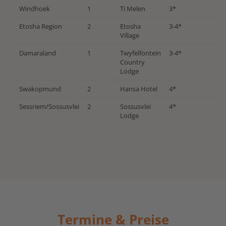
Windhoek
1
Ti Melen
3*
Etosha Region
2
Etosha
3-4*
Village
Damaraland
1
Twyfelfontein
3-4*
Country
Lodge
Swakopmund
2
Hansa Hotel
4*
Sessriem/Sossusvlei
2
Sossusvlei
4*
Lodge
Termine & Preise